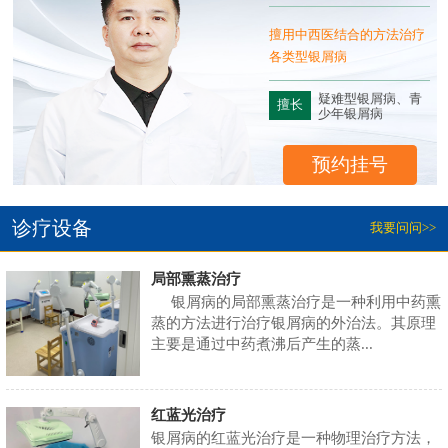
床
擅用中西医结合的方法治疗
银
各类型银屑病
疑难型银屑病、青
擅长
少年银屑病
预约挂号
诊疗设备
我要问问>>
局部熏蒸治疗
银屑病的局部熏蒸治疗是一种利用中药熏
蒸的方法进行治疗银屑病的外治法。其原理
主要是通过中药煮沸后产生的蒸...
红蓝光治疗
银屑病的红蓝光治疗是一种物理治疗方法，