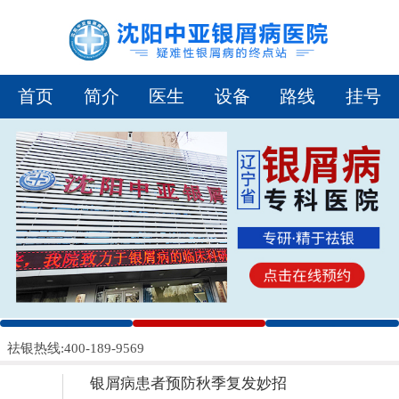
首页
简介
医生
设备
路线
挂号
1
2
3
祛银热线:400-189-9569
银屑病患者预防秋季复发妙招