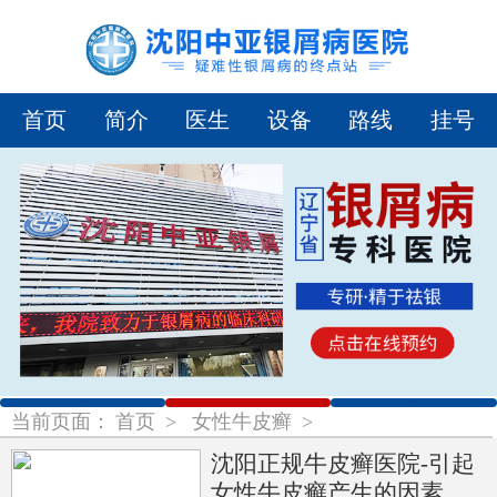
首页
简介
医生
设备
路线
挂号
1
2
3
当前页面：
首页
>
女性牛皮癣
>
沈阳正规牛皮癣医院-引起
女性牛皮癣产生的因素