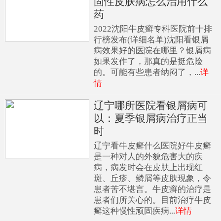
固性皮肤病怎么治用什么
药
2022沈阳牛皮癣专科医院前十排
行榜发布(详细名单)沈阳看银屑
病效果好的医院在哪里？银屑病
如果发作了，那真的是挺危险
的。可能有些患者纳闷了，...
详
情
辽宁哪所医院看银屑病可
以：夏季银屑病治疗正当
时
辽宁看牛皮癣什么医院好牛皮癣
是一种对人的外貌危害大的疾
病，病发时会在皮肤上出现红
斑、丘疹、鳞屑等皮肤现象，令
患者苦不堪言。牛皮癣的治疗是
患者们所关心的。目前治疗牛皮
癣这种慢性顽固疾病...
详情